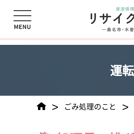
?>
運転
>
>
ごみ処理のこと