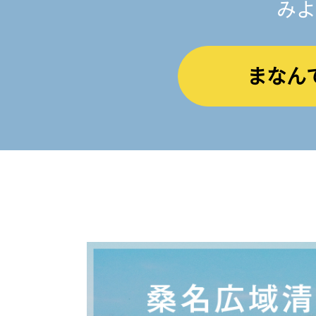
みよ
まなん