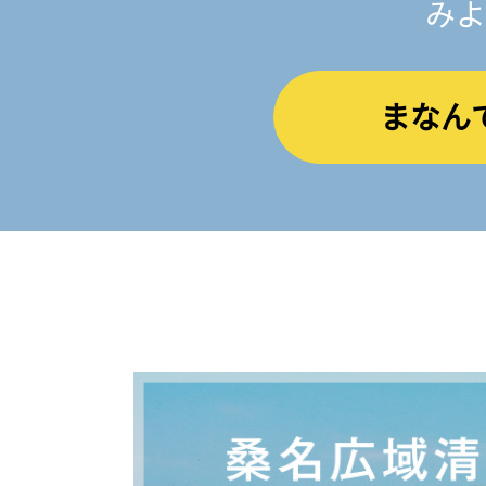
みよ
まなん