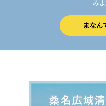
みよ
まなん