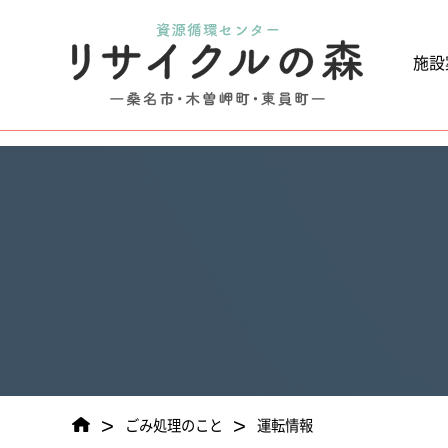
?>
施設
>
>
ごみ処理のこと
運転情報