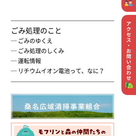
ごみ処理のこと
─
ごみのゆくえ
─
ごみ処理のしくみ
─
運転情報
─
リチウムイオン電池って、なに？