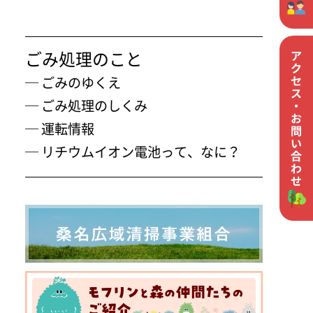
ごみ処理のこと
─
ごみのゆくえ
─
ごみ処理のしくみ
─
運転情報
─
リチウムイオン電池って、なに？