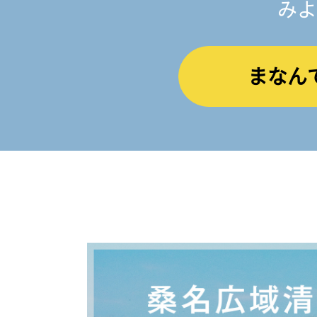
みよ
まなん