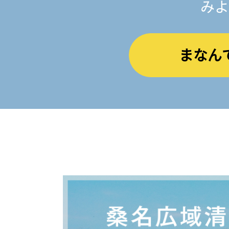
みよ
まなん