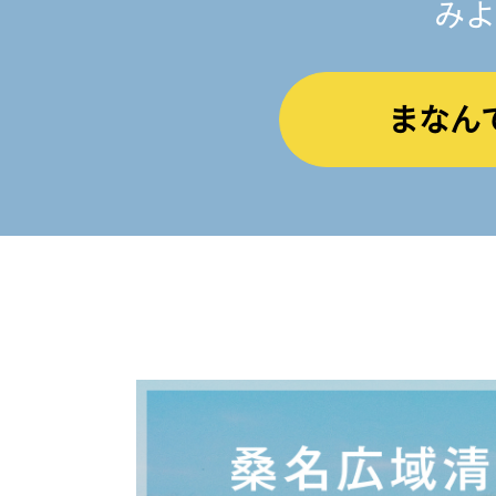
みよ
まなん