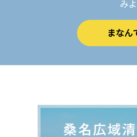
みよ
まなん