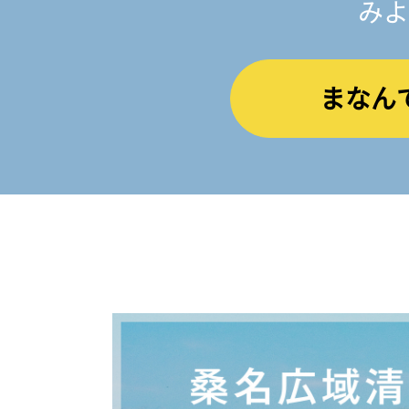
みよ
まなん