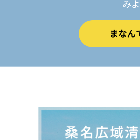
みよ
まなん